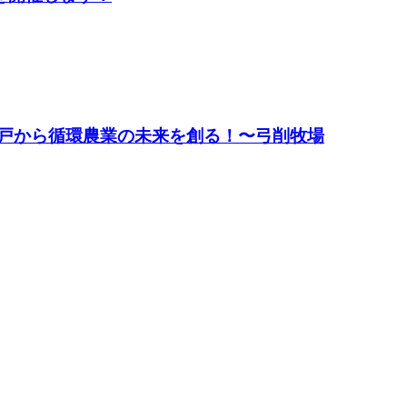
4：神戸から循環農業の未来を創る！〜弓削牧場