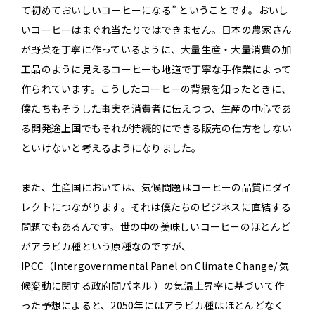
て初めておいしいコーヒーになる” ということです。おいし
いコーヒーはまぐれ当たりではできません。日本の農家さん
が野菜を丁寧に作っているように、大量生産・大量消費の加
工品のように見えるコーヒーも地道で丁寧な手作業によって
作られています。こうしたコーヒーの背景を知ったときに、
僕たちもそうした事実を消費者に伝えつつ、生産の中心であ
る開発途上国でもそれが持続的にできる販売の仕方をしない
といけないと考えるようになりました。
また、生産国においては、気候問題はコーヒーの品質にダイ
レクトにつながります。それは僕たちのビジネスに直結する
問題でもあるんです。世の中の美味しいコーヒーのほとんど
がアラビカ種という原種なのですが、
IPCC（Intergovernmental Panel on Climate Change/ 気
候変動に関する政府間パネル ）の気温上昇率に基づいて作
った予想によると、2050年にはアラビカ種はほとんどなく