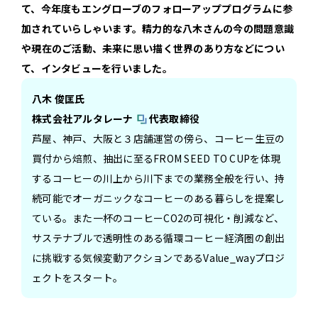
て、今年度もエングローブのフォローアッププログラムに参
加されていらしゃいます。精力的な八木さんの今の問題意識
や現在のご活動、未来に思い描く世界のあり方などについ
て、インタビューを行いました。
八木 俊匡氏
株式会社アルタレーナ
代表取締役
芦屋、神戸、大阪と３店舗運営の傍ら、コーヒー生豆の
買付から焙煎、抽出に至るFROM SEED TO CUPを体現
するコーヒーの川上から川下までの業務全般を行い、持
続可能でオーガニックなコーヒーのある暮らしを提案し
ている。また
一杯のコーヒーCO2の可視化・削減など、
サステナブルで透明性のある循環コーヒー経済圏の創出
に挑戦する気候変動アクションであるValue_wayプロジ
ェクトをスタート。